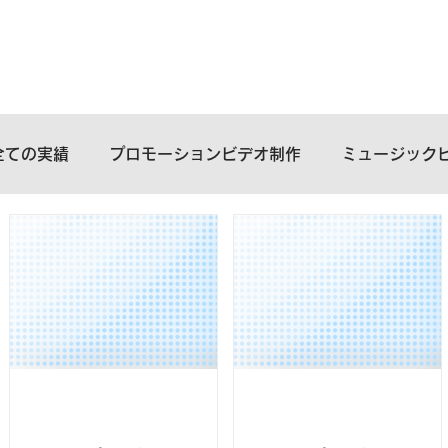
全ての実績
プロモーションビデオ制作
ミュージック