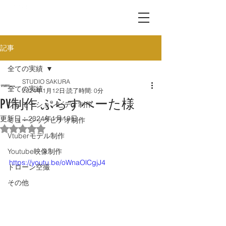
記事
全ての実績
STUDIO SAKURA
全ての実績
2024年1月12日
読了時間: 0分
PV制作 ぷらすべーた様
プロモーションビデオ制作
更新日：
2024年1月19日
ミュージックビデオ制作
5つ星のうちNaNと評価されています。
Vtuberモデル制作
Youtube映像制作
https://youtu.be/oWnaOlCgjJ4
ドローン空撮
その他