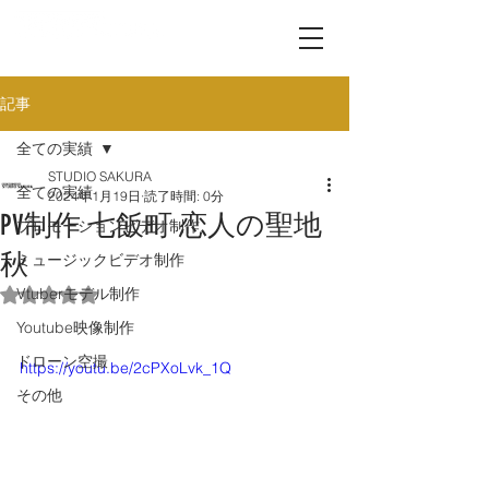
記事
全ての実績
STUDIO SAKURA
全ての実績
2024年1月19日
読了時間: 0分
PV制作 七飯町 恋人の聖地
プロモーションビデオ制作
秋
ミュージックビデオ制作
Vtuberモデル制作
5つ星のうちNaNと評価されています。
Youtube映像制作
ドローン空撮
https://youtu.be/2cPXoLvk_1Q
その他