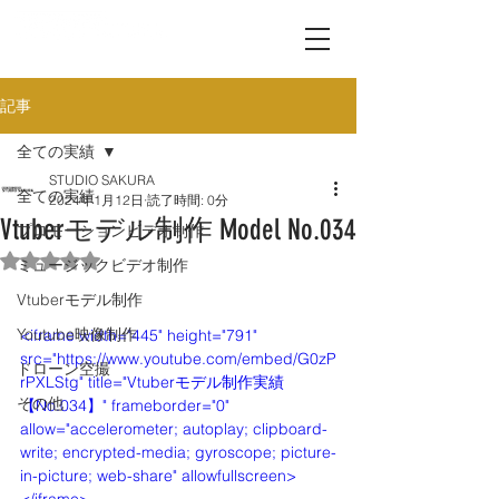
記事
全ての実績
STUDIO SAKURA
全ての実績
2024年1月12日
読了時間: 0分
Vtuberモデル制作 Model No.034
プロモーションビデオ制作
5つ星のうちNaNと評価されています。
ミュージックビデオ制作
Vtuberモデル制作
Youtube映像制作
<iframe width="445" height="791" 
src="https://www.youtube.com/embed/G0zP
ドローン空撮
rPXLStg" title="Vtuberモデル制作実績
その他
【No.034】" frameborder="0" 
allow="accelerometer; autoplay; clipboard-
write; encrypted-media; gyroscope; picture-
in-picture; web-share" allowfullscreen>