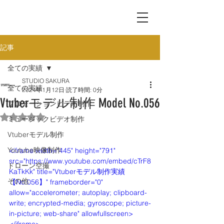
記事
全ての実績
STUDIO SAKURA
全ての実績
2024年1月12日
読了時間: 0分
Vtuberモデル制作 Model No.056
プロモーションビデオ制作
5つ星のうちNaNと評価されています。
ミュージックビデオ制作
Vtuberモデル制作
Youtube映像制作
<iframe width="445" height="791" 
src="https://www.youtube.com/embed/cTrF8
ドローン空撮
KaTkKk" title="Vtuberモデル制作実績
その他
【No.056】" frameborder="0" 
allow="accelerometer; autoplay; clipboard-
write; encrypted-media; gyroscope; picture-
in-picture; web-share" allowfullscreen>