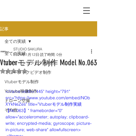
記事
全ての実績
STUDIO SAKURA
全ての実績
2024年1月12日
読了時間: 0分
Vtuberモデル制作 Model No.063
プロモーションビデオ制作
5つ星のうちNaNと評価されています。
ミュージックビデオ制作
Vtuberモデル制作
Youtube映像制作
<iframe width="445" height="791" 
src="https://www.youtube.com/embed/NOb
ドローン空撮
XYkNeZes" title="Vtuberモデル制作実績
その他
【No.063】" frameborder="0" 
allow="accelerometer; autoplay; clipboard-
write; encrypted-media; gyroscope; picture-
in-picture; web-share" allowfullscreen>