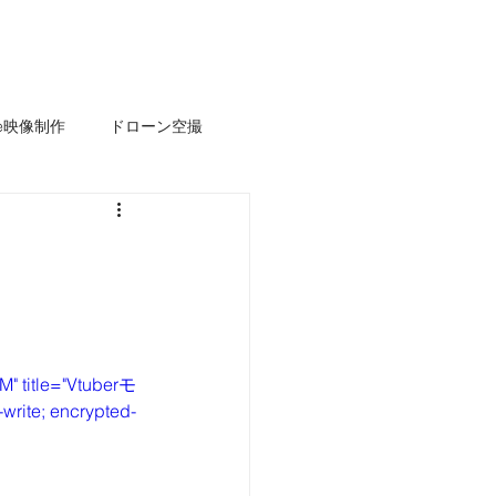
s
News
Works
お問い合わせ
ube映像制作
ドローン空撮
" title="Vtuberモ
rite; encrypted-