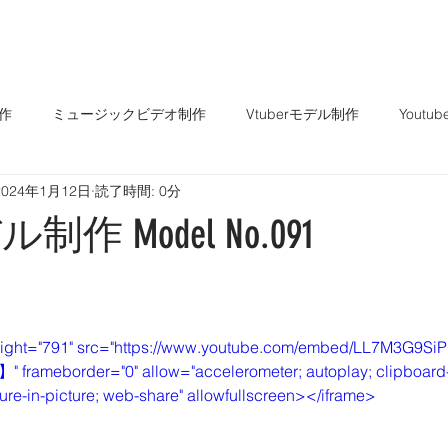
TOP
About
Service
作
ミュージックビデオ制作
Vtuberモデル制作
Yout
2024年1月12日
読了時間: 0分
ル制作 Model No.091
と評価されています。
eight="791" src="https://www.youtube.com/embed/LL7M3G9SiPM
eborder="0" allow="accelerometer; autoplay; clipboard-w
ure-in-picture; web-share" allowfullscreen></iframe>