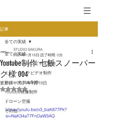
記事
全ての実績
STUDIO SAKURA
全ての実績
2024年1月18日
読了時間: 0分
Youtube制作 七飯スノーパー
プロモーションビデオ制作
ク様 004
ミュージックビデオ制作
Vtuberモデル制作
更新日：
2024年1月19日
5つ星のうちNaNと評価されています。
Youtube映像制作
ドローン空撮
https://youtu.be/o3_baK877Pk?
その他
si=NaK34aT7FnOaW3AQ