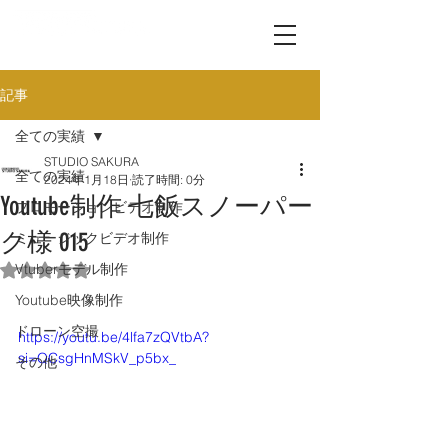
記事
全ての実績
STUDIO SAKURA
全ての実績
2024年1月18日
読了時間: 0分
Youtube制作 七飯スノーパー
プロモーションビデオ制作
ク様 015
ミュージックビデオ制作
Vtuberモデル制作
5つ星のうちNaNと評価されています。
Youtube映像制作
ドローン空撮
https://youtu.be/4lfa7zQVtbA?
si=QCsgHnMSkV_p5bx_
その他