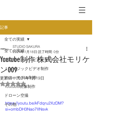
記事
全ての実績
STUDIO SAKURA
全ての実績
2024年1月18日
読了時間: 0分
Youtube制作 株式会社モリケ
プロモーションビデオ制作
ン009
ミュージックビデオ制作
Vtuberモデル制作
更新日：
2024年1月19日
5つ星のうちNaNと評価されています。
Youtube映像制作
ドローン空撮
https://youtu.be/kFdqru2XzDM?
その他
si=ombDH3Nao7IINsvk