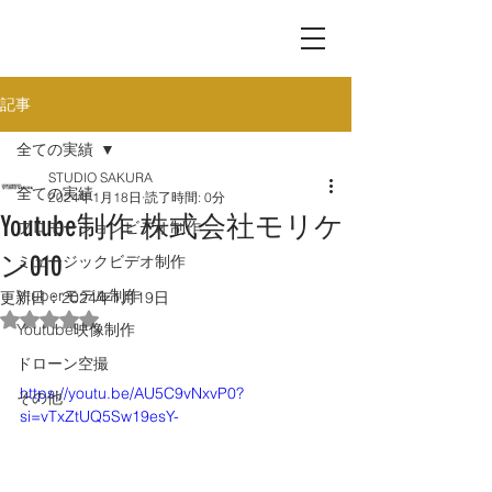
記事
全ての実績
STUDIO SAKURA
全ての実績
2024年1月18日
読了時間: 0分
Youtube制作 株式会社モリケ
プロモーションビデオ制作
ン010
ミュージックビデオ制作
Vtuberモデル制作
更新日：
2024年1月19日
5つ星のうちNaNと評価されています。
Youtube映像制作
ドローン空撮
https://youtu.be/AU5C9vNxvP0?
その他
si=vTxZtUQ5Sw19esY-