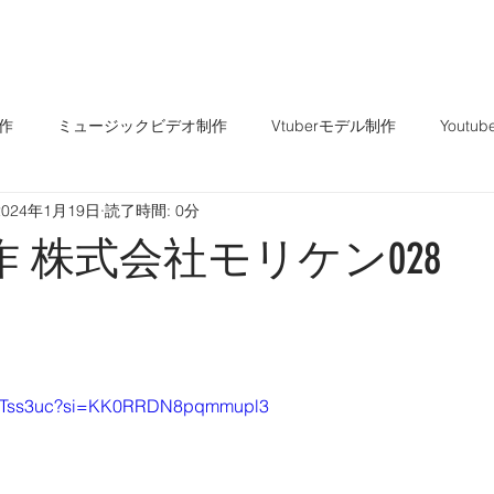
TOP
About
Service
作
ミュージックビデオ制作
Vtuberモデル制作
Yout
2024年1月19日
読了時間: 0分
e制作 株式会社モリケン028
と評価されています。
M5DTss3uc?si=KK0RRDN8pqmmupl3