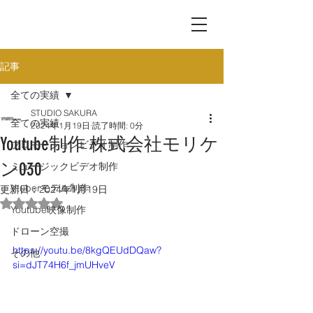
記事
全ての実績
STUDIO SAKURA
全ての実績
2024年1月19日
読了時間: 0分
Youtube制作 株式会社モリケ
プロモーションビデオ制作
ン030
ミュージックビデオ制作
Vtuberモデル制作
更新日：
2024年1月19日
5つ星のうちNaNと評価されています。
Youtube映像制作
ドローン空撮
https://youtu.be/8kgQEUdDQaw?
その他
si=dJT74H6f_jmUHveV