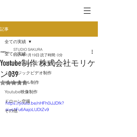
記事
全ての実績
STUDIO SAKURA
全ての実績
2024年1月19日
読了時間: 0分
Youtube制作 株式会社モリケ
プロモーションビデオ制作
ン039
ミュージックビデオ制作
Vtuberモデル制作
5つ星のうちNaNと評価されています。
Youtube映像制作
ドローン空撮
https://youtu.be/nHFh0iJJDfk?
si=s1Fu6AajoLUDtZv9
その他