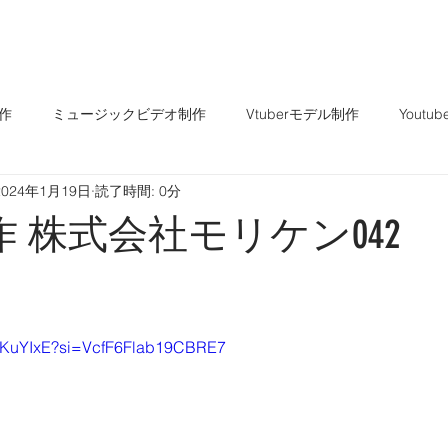
TOP
About
Service
作
ミュージックビデオ制作
Vtuberモデル制作
Yout
2024年1月19日
読了時間: 0分
e制作 株式会社モリケン042
と評価されています。
M9KuYIxE?si=VcfF6Flab19CBRE7